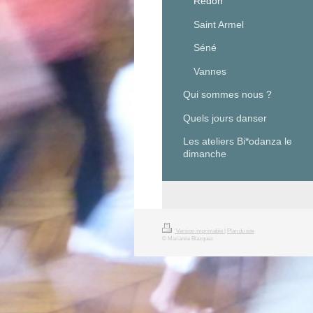
Redon
Saint Armel
Séné
Vannes
Qui sommes nous ?
Quels jours danser
Les ateliers Bi*odanza le
dimanche
Version imprimable
|
Plan du site
© Marianne Blazquez